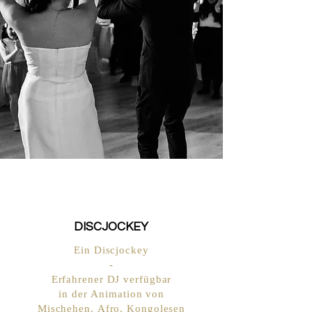
DISCJOCKEY
Ein Discjockey
-
Erfahrener DJ verfügbar
in der Animation von
Mischehen, Afro, Kongolesen