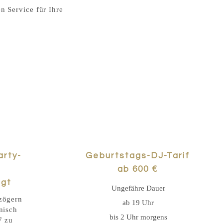
n Service für Ihre
arty-
Geburtstags-DJ-Tarif
ab 600 €
igt
Ungefähre Dauer
zögern
ab 19 Uhr
onisch
bis 2 Uhr morgens
7 zu