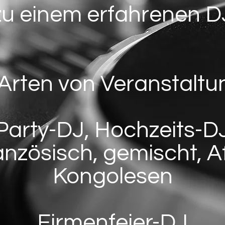
zu einem erfahrenen D
 Arten von Veranstalt
Party-DJ, Hochzeits-D
anzösisch, gemischt, Af
Kongolesen
Firmenfeier-DJ