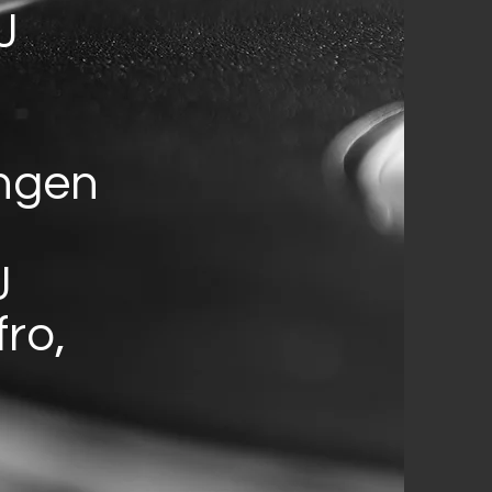
J
ungen
J
ro,