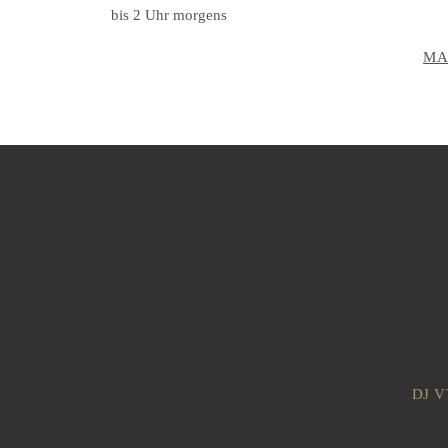
bis 2 Uhr morgens
MA
DJ VT