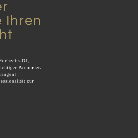
er
e Ihren
ht
Hochzeits-DJ,
ichtiger Parameter.
bringen!
essionalität zur