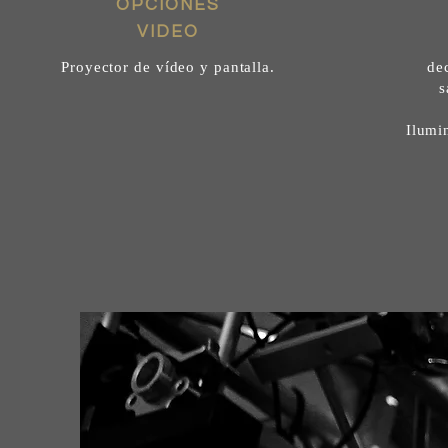
OPCIONES
VIDEO
Proyector de vídeo y pantalla.
de
s
Ilumi