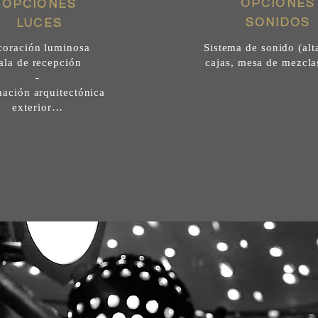
OPCIONES
OPCIONES
SONIDOS
LUCES
coración luminosa
Sistema de sonido (alt
ala de recepción
cajas, mesa de mezclas
-
nación arquitectónica
exterior…