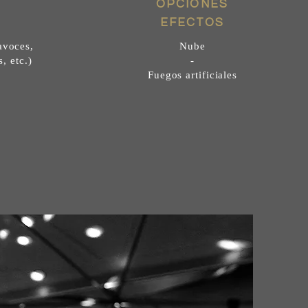
OPCIONES
EFECTOS
avoces,
Nube
, etc.)
-
Fuegos artificiales