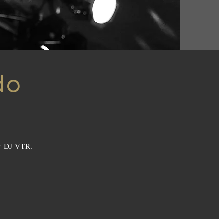
do
 y DJ VTR.